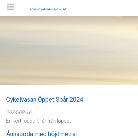
Startsida
Blogg
Mina lopp
Kontakt
Cykelvasan Öppet Spår 2024
2024-08-16
En kort rapport i år från loppet
Ånnaboda med höjdmetrar